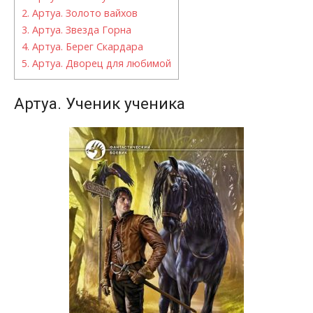
2.
Артуа. Золото вайхов
3.
Артуа. Звезда Горна
4.
Артуа. Берег Скардара
5.
Артуа. Дворец для любимой
Артуа. Ученик ученика