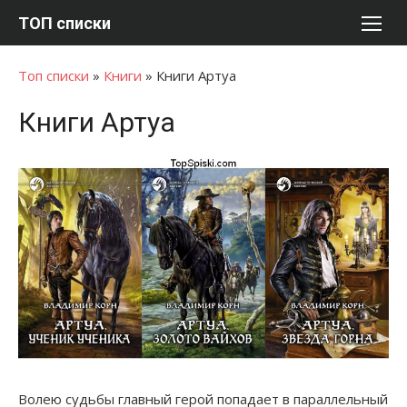
Перейти
ТОП списки
к
содержимому
Топ списки
»
Книги
»
Книги Артуа
Книги Артуа
Волею судьбы главный герой попадает в параллельный