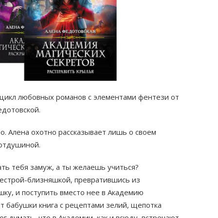
 цикл любовных романов с элементами фентези от
дотовской.
но. Алена охотно рассказывает лишь о своем
 отдушиной.
ать тебя замуж, а ты желаешь учиться?
сестрой-близняшкой, превратившись из
ку, и поступить вместо нее в Академию
от бабушки книга с рецептами зелий, щепотка
мог думать, что в Академии, как и всюду, встречают