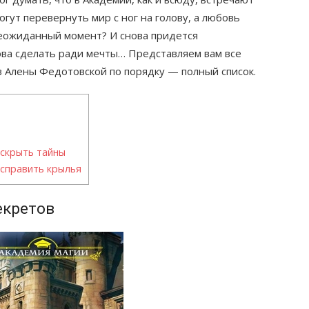
гут перевернуть мир с ног на голову, а любовь
неожиданный момент? И снова придется
това сделать ради мечты… Представляем вам все
в Алены Федотовской по порядку — полный список.
аскрыть тайны
асправить крылья
екретов