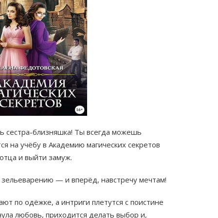
сть сестра-близняшка! Ты всегда можешь
тся на учёбу в Академию магических секретов
отца и выйти замуж.
о зельеварению — и вперёд, навстречу мечтам!
ают по одёжке, а интриги плетутся с поистине
нула любовь, приходится делать выбор и,