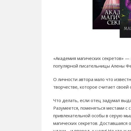
«Академия магических секретов» —
популярной писательницы Алены Фе
О личности автора мало что извест
творчестве, которое считает своей
Что делать, если отец задумал выд
Разумеется, поменяться местами с 
привлекательной особы в серую мыш
магических секретов. Доставшаяся 
удачи – и вперед, к цели! Но кто ж 