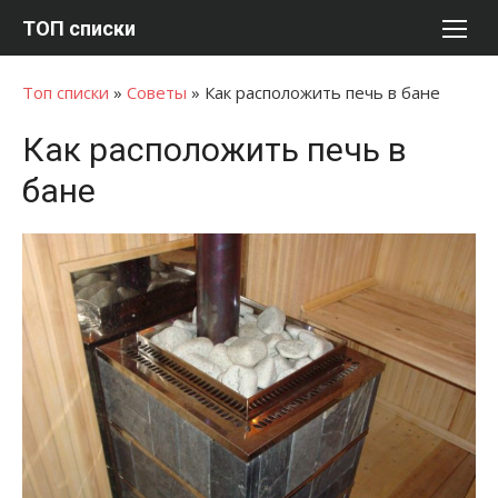
Перейти
ТОП списки
к
содержимому
Топ списки
»
Советы
»
Как расположить печь в бане
Как расположить печь в
бане