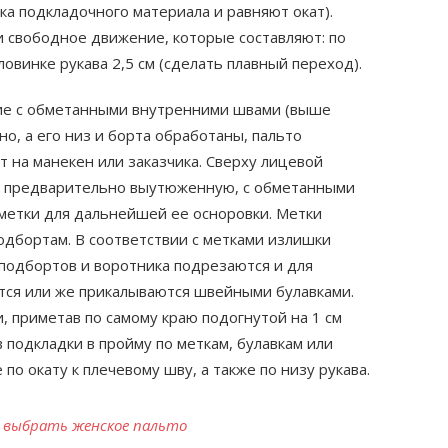
а подкладочного материала и равняют окат).
и свободное движение, которые составляют: по
ловинке рукава 2,5 см (сделать плавный переход).
елие с обметанными внутренними швами (выше
о, а его низ и борта обработаны, пальто
 на манекен или заказчика. Сверху лицевой
т предварительно выутюженную, с обметанными
метки для дальнейшей ее осноровки. Метки
подбортам. В соответствии с метками излишки
подбортов и воротника подрезаются и для
тся или же прикалываются швейными булавками.
, приметав по самому краю подогнутой на 1 см
в подкладки в пройму по меткам, булавкам или
по окату к плечевому шву, а также по низу рукава.
о выбрать женское пальто