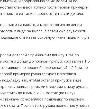
е вытачки и прорисовывают их мелом на ее
лностью стачивают только после первой примерки
нения, то их также переносят и на эти детали.
ю, как и на пальто, а можно только по линии
ь сделать в виде защипов, а затем уже заутюжить
 подкладке стягивать основную ткань изделия при
резам деталей с прибавками понизу 1 см, по
и локтя и дойдя до проймы припуск составляет 1,5
составляет: по верхней половинке 1,5 – 2,5 см, по
 первой примерки рукав следует изготовить
 подкладку так, чтобы остался припуск в виде
акрепить наплыв прямыми стежками к низу рукава.
крепить по швам в 2 – 3 местах (по низу).
и стежками прикрепляют подкладку по верхней
см от оката. После этого рукава полностью утюжат