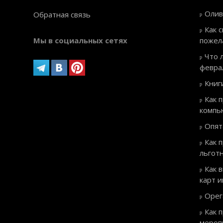
Олив
Обратная связь
Как 
Мы в социальных сетях
пожел
Что 
февра
Книг
Как 
компь
Опят
Как 
льгот
Как 
карт 
Орег
Как 
мероп