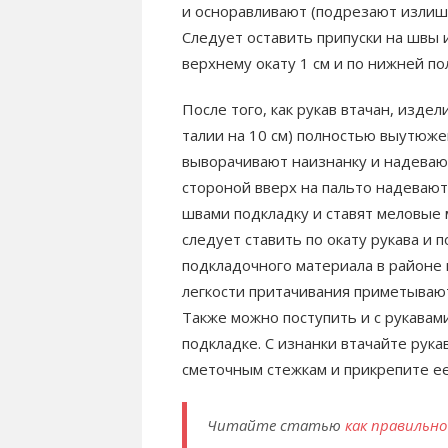
и осноравливают (подрезают излишк
Следует оставить припуски на швы 
верхнему окату 1 см и по нижней по
После того, как рукав втачан, изд
талии на 10 см) полностью выутюжен
выворачивают наизнанку и надевают
стороной вверх на пальто надеваю
швами подкладку и ставят меловые 
следует ставить по окату рукава и 
подкладочного материала в районе 
легкости притачивания приметываю
Также можно поступить и с рукавами
подкладке. С изнанки втачайте рука
сметочным стежкам и прикрепите ее 
Читайте статью
как правильн