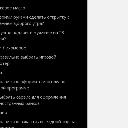
ковое масло
своими руками сделать открытку с
анием Доброго утра?
лучше подарить мужчине на 23
ля?
и Лихоморье
правильно выбрать игровой
ютер
а
правильно оформить ипотеку по
ной программе
выбрать сервис для оформления
иностранных банков
ано
правильно заказать выездной тир на
риятие