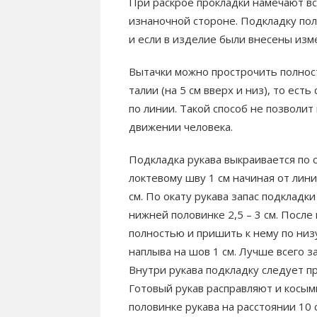
При раскрое прокладки намечают вс
изнаночной стороне. Подкладку по
и если в изделие были внесены изме
Вытачки можно прострочить полность
талии (на 5 см вверх и низ), то ест
по линии. Такой способ не позволит
движении человека.
Подкладка рукава выкраивается по с
локтевому шву 1 см начиная от лини
см. По окату рукава запас подкладки 
нижней половинке 2,5 – 3 см. После
полностью и пришить к нему по низу
наплыва на шов 1 см. Лучше всего з
Внутри рукава подкладку следует при
Готовый рукав расправляют и косым
половинке рукава на расстоянии 10 