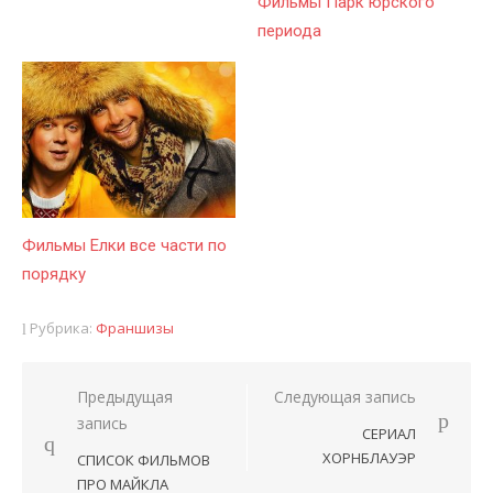
Фильмы Парк юрского
периода
Фильмы Елки все части по
порядку
Рубрика:
Франшизы
Предыдущая
Следующая запись
Навигация
запись
СЕРИАЛ
по
ХОРНБЛАУЭР
СПИСОК ФИЛЬМОВ
записям
ПРО МАЙКЛА