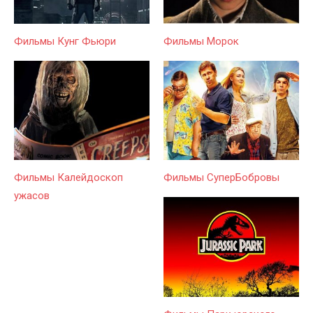
Фильмы Кунг Фьюри
Фильмы Морок
Фильмы Калейдоскоп
Фильмы СуперБобровы
ужасов