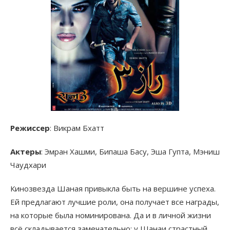
Режиссер
: Викрам Бхатт
Актеры
: Эмран Хашми, Бипаша Басу, Эша Гупта, Мэниш
Чаудхари
Кинозвезда Шаная привыкла быть на вершине успеха.
Ей предлагают лучшие роли, она получает все награды,
на которые была номинирована. Да и в личной жизни
всё складывается замечательно: у Шанаи страстный