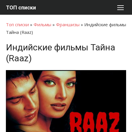
Перейти
ТОП списки
к
содержимому
Топ списки
»
Фильмы
»
Франшизы
»
Индийские фильмы
Тайна (Raaz)
Индийские фильмы Тайна
(Raaz)