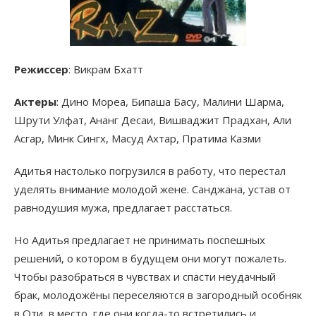
Режиссер
: Викрам Бхатт
Актеры
: Дино Мореа, Бипаша Басу, Малини Шарма,
Шрути Улфат, Ананг Десаи, Вишваджит Прадхан, Али
Асгар, Минк Сингх, Масуд Ахтар, Пратима Казми
Адитья настолько погрузился в работу, что перестал
уделять внимание молодой жене. Санджана, устав от
равнодушия мужа, предлагает расстаться.
Но Адитья предлагает не принимать поспешных
решений, о котором в будущем они могут пожалеть.
Чтобы разобраться в чувствах и спасти неудачный
брак, молодожёны переселяются в загородный особняк
в Оти, в место, где они когда-то встретились и