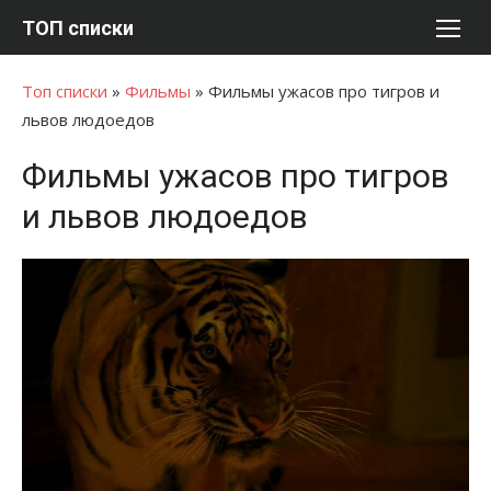
Перейти
ТОП списки
к
содержимому
Топ списки
»
Фильмы
»
Фильмы ужасов про тигров и
львов людоедов
Фильмы ужасов про тигров
и львов людоедов