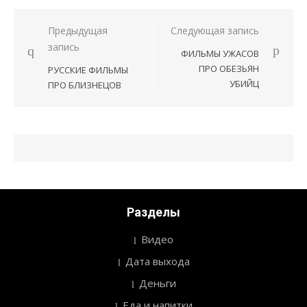
Предыдущая
Следующая запись
Навигация
запись
ФИЛЬМЫ УЖАСОВ
по
ПРО ОБЕЗЬЯН
РУССКИЕ ФИЛЬМЫ
записям
УБИЙЦ
ПРО БЛИЗНЕЦОВ
Разделы
Видео
Дата выхода
Деньги
Еда и напитки