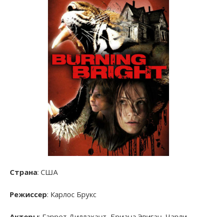
Страна
: США
Режиссер
: Карлос Брукс
Актеры
: Гаррет Диллахант, Бриана Эвиган, Чарли