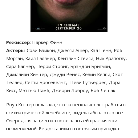
Режиссер
: Паркер Финн
Актеры
: Сози Бэйкон, Джесси Ашер, Кэл Пенн, Роб
Морган, Кайл Галлнер, Кейтлин Стейси, Ник Арапоглу,
Сара Капнер, Перри Стронг, Брэндон Бригман,
Джиллиан Зинцер, Джуди Рейес, Кевин Кеппи, Скот
Теллер, Сетти Бросевельт, Шеви Гутьеррес, Дора
Кисс, Мэттью Ламб, Джерри Лоброу, Боб Лешак
Роуз Коттер полагала, что за несколько лет работы в
психиатрической лечебнице, видела абсолютно все.
Очередная пациентка показалась ей практически
невменяемой. Ее доставили в состоянии припадка.