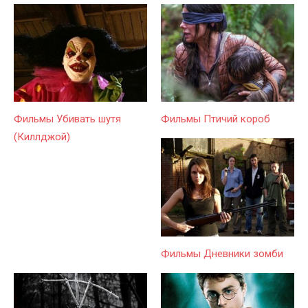
Фильмы Убивать шутя
Фильмы Птичий короб
(Киллджой)
Фильмы Дневники зомби