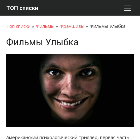
Перейти
ТОП списки
к
содержимому
Топ списки
»
Фильмы
»
Франшизы
»
Фильмы Улыбка
Фильмы Улыбка
Американский психологический триллер, первая часть