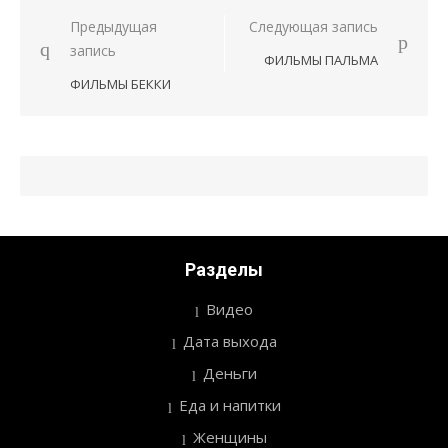
Предыдущая
Следующая запись
Навигация
запись
ФИЛЬМЫ ПАЛЬМА
по
ФИЛЬМЫ БЕККИ
записям
Разделы
Видео
Дата выхода
Деньги
Еда и напитки
Женщины