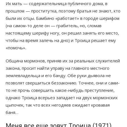
Их мать — содержательница публичного дома, в
прошлом — проститутка, поэтому братья не знают, кто
были их отцы. Бамбино «работает» в городе шерифом
(на самом-то деле он — грабитель, но, сломав
настоящему шерифу ногу, он решил занять его место,
чтобы на время залечь на дно) и Троица решает ему
«помочь».
Община мормонов, приняв их за реальных служителей
закона, просит найти управу на главного местного
землевладельца и его банду. Обе руки дьявола не
позволят свершиться беззаконию. Точнее, они и сами-
то не прочь совершить какое-нибудь преступление,
однако Троица всерьез западает на двух мормонских
цыпочек, так что всех негодяев ожидает кровавая
баня…
Меня все еще зовут Троица (1971)