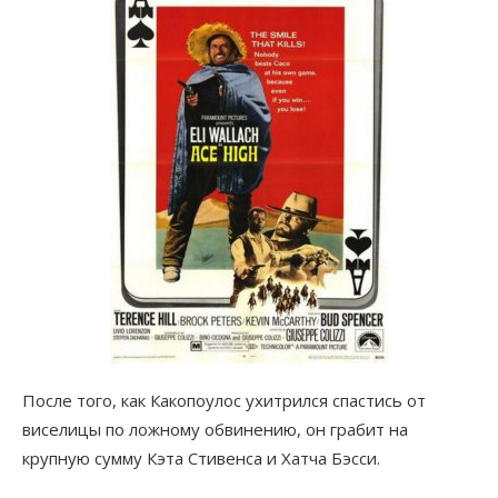
После того, как Какопоулос ухитрился спастись от
виселицы по ложному обвинению, он грабит на
крупную сумму Кэта Стивенса и Хатча Бэсси.