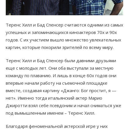
Теренс Хилл и Бад Спенсер считаются одними из самых
успешных и запоминающихся киноактеров 70х и 90х
годов. С их участием вышло множество увлекательных
картин, которые покорили зрителей по всему миру.
Теренс Хилл и Бад Спенсер были давними друзьями
еще с молодых лет. Они оба выступали за местную
команду по плаванию. И лишь в конце 60х годов они
впервые начали работу на съемочной площадке
вместе, создавая картину «Джанго: Бог простит, я —
нет». Именно тогда итальянский актер Марио
Джиротти взял себе псевдоним и начал сниматься уже
под вымышленным именем – Теренс Хилл.
Благодаря феноменальной актерской игре у них