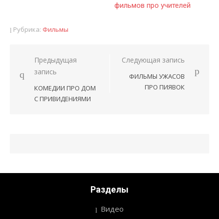
фильмов про учителей
Рубрика:
Фильмы
Предыдущая
Следующая запись
Навигация
запись
ФИЛЬМЫ УЖАСОВ
по
ПРО ПИЯВОК
КОМЕДИИ ПРО ДОМ
записям
С ПРИВИДЕНИЯМИ
Разделы
Видео