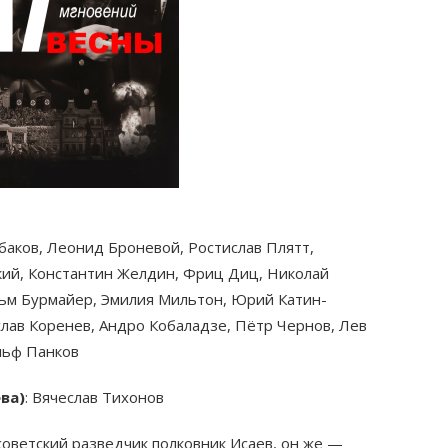
абаков, Леонид Броневой, Ростислав Плятт,
кий, Константин Желдин, Фриц Диц, Николай
ьм Бурмайер, Эмилия Мильтон, Юрий Катин-
слав Коренев, Андро Кобаладзе, Пётр Чернов, Лев
льф Панков
ва)
: Вячеслав Тихонов
советский разведчик полковник Исаев, он же —