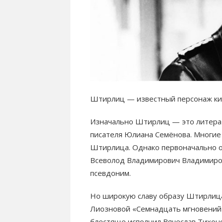
Штирлиц — известный персонаж ки
Изначально Штирлиц — это литерат
писателя Юлиана Семёнова. Многие
Штирлица. Однако первоначально о
Всеволод Владимирович Владимиров
псевдоним.
Но широкую славу образу Штирлиц
Лиозновой «Семнадцать мгновений 
блестяще иcполнил Вячеслав Тихон