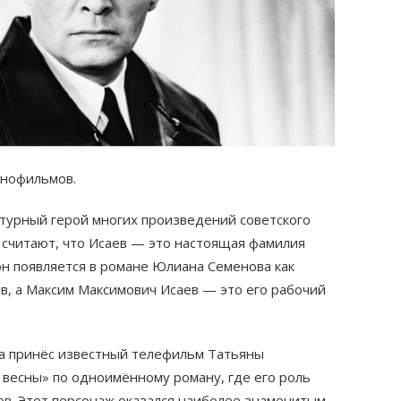
нофильмов.
урный герой многих произведений советского
 считают, что Исаев — это настоящая фамилия
н появляется в романе Юлиана Семенова как
, а Максим Максимович Исаев — это его рабочий
а принёс известный телефильм Татьяны
весны» по одноимённому роману, где его роль
ов. Этот персонаж оказался наиболее знаменитым