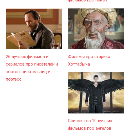
26 лучших фильмов и
Фильмы про старика
сериалов про писателей и
Хоттабыча
поэтов, писательниц и
поэтесс
Список топ 10 лучших
фильмов про ангелов