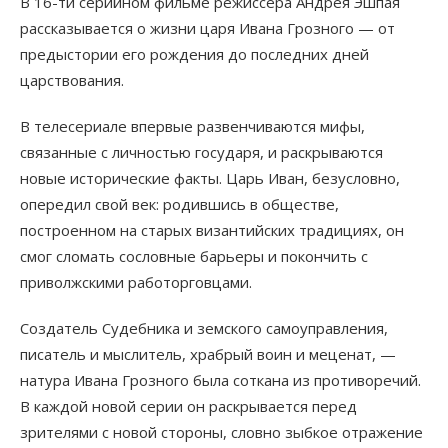
В 16-ти серийном фильме режиссёра Андрея Эшпая
рассказывается о жизни царя Ивана Грозного — от
предыстории его рождения до последних дней
царствования.
В телесериале впервые развенчиваются мифы,
связанные с личностью государя, и раскрываются
новые исторические факты. Царь Иван, безусловно,
опередил свой век: родившись в обществе,
построенном на старых византийских традициях, он
смог сломать сословные барьеры и покончить с
приволжскими работорговцами.
Создатель Судебника и земского самоуправления,
писатель и мыслитель, храбрый воин и меценат, —
натура Ивана Грозного была соткана из противоречий.
В каждой новой серии он раскрывается перед
зрителями с новой стороны, словно зыбкое отражение