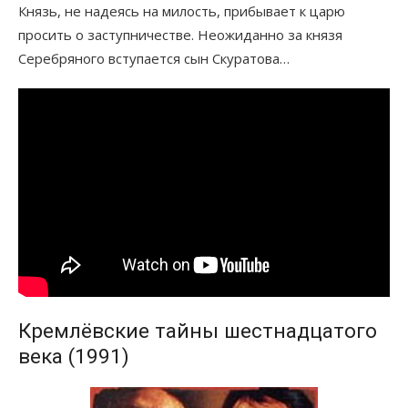
Князь, не надеясь на милость, прибывает к царю
просить о заступничестве. Неожиданно за князя
Серебряного вступается сын Скуратова…
Кремлёвские тайны шестнадцатого
века (1991)