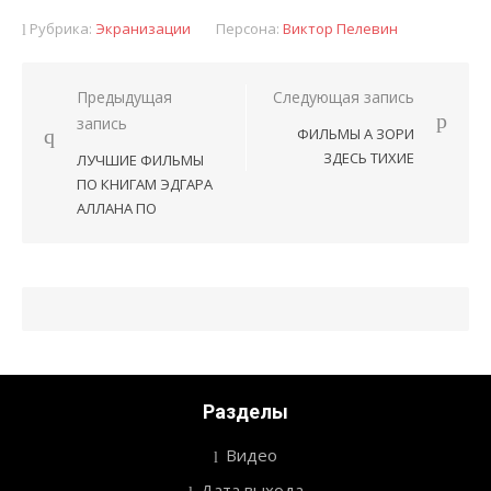
Рубрика:
Экранизации
Персона:
Виктор Пелевин
Предыдущая
Следующая запись
Навигация
запись
ФИЛЬМЫ А ЗОРИ
по
ЗДЕСЬ ТИХИЕ
ЛУЧШИЕ ФИЛЬМЫ
записям
ПО КНИГАМ ЭДГАРА
АЛЛАНА ПО
Разделы
Видео
Дата выхода