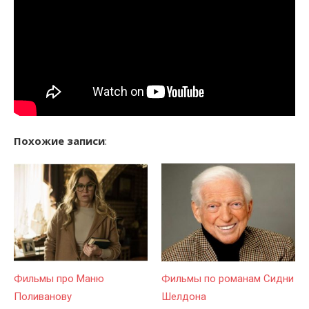
Похожие записи
:
Фильмы про Маню
Фильмы по романам Сидни
Поливанову
Шелдона