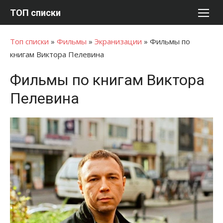
Перейти
ТОП списки
к
содержимому
Топ списки
»
Фильмы
»
Экранизации
»
Фильмы по
книгам Виктора Пелевина
Фильмы по книгам Виктора
Пелевина