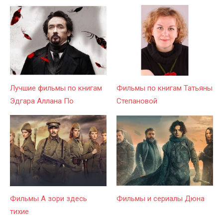
Лучшие фильмы по книгам
Фильмы по книгам Татьяны
Эдгара Аллана По
Степановой
Фильмы А зори здесь
Фильмы и сериалы Дюна
тихие