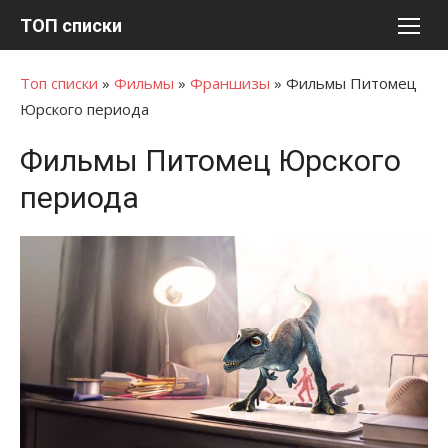
Перейти
ТОП списки
к
содержимому
Топ списки
»
Фильмы
»
Франшизы
»
Фильмы Питомец
Юрского периода
Фильмы Питомец Юрского
периода