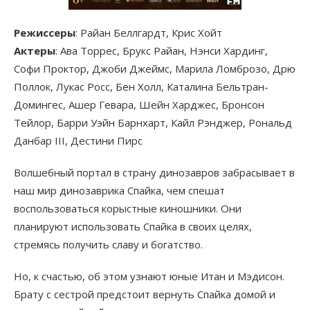
Режиссеры
: Райан Беллгардт, Крис Хойт
Актеры
: Ава Торрес, Брукс Райан, Нэнси Хардинг,
Софи Проктор, Джоби Джеймс, Марила Ломброзо, Дрю
Поллок, Лукас Росс, Бен Холл, Каталина Бельтран-
Домингес, Ашер Гевара, Шейн Харджес, Бронсон
Тейлор, Барри Уэйн Барнхарт, Кайл Рэнджер, Рональд
Данбар III, Дестини Пирс
Волшебный портал в страну динозавров забрасывает в
наш мир динозаврика Спайка, чем спешат
воспользоваться корыстные киношники. Они
планируют использовать Спайка в своих целях,
стремясь получить славу и богатство.
Но, к счастью, об этом узнают юные Итан и Мэдисон.
Брату с сестрой предстоит вернуть Спайка домой и