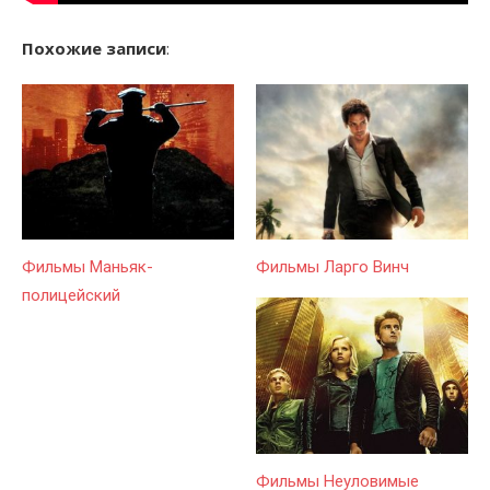
Похожие записи
:
Фильмы Маньяк-
Фильмы Ларго Винч
полицейский
Фильмы Неуловимые