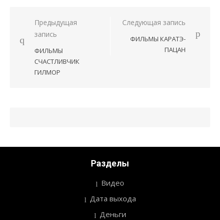
Предыдущая
Следующая запись
Навигация
запись
ФИЛЬМЫ КАРАТЭ-
по
ПАЦАН
ФИЛЬМЫ
записям
СЧАСТЛИВЧИК
ГИЛМОР
Разделы
Видео
Дата выхода
Деньги