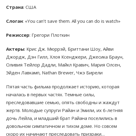
Страна
: США
Слоган
: «You can’t save them. All you can do is watch»
Режиссер
: Грегори Плоткин
Актеры
: Крис Дж. Мюррэй, Бриттани Шоу, Айви
Джордж, Дэн Гилл, Хлоя Ксенджери, Джесика Браун,
Оливия Тейлор Дадли, Майкл Кравич, Мария Олсен,
Эйден Лавкамп, Nathan Brewer, Чжэ Бирели
Пятая часть фильма продолжает историю, которая
началась в первых частях. Темные силы,
преследовавшие семью, опять свободны и жаждут
жертв. Молодые супруги Райан и Эмили, их 6-летняя
дочь Лейла, и младший брат Райана поселились в
довольном симпатичном и тихом доме. Но совсем
скоро их начинают преследовать призраки…