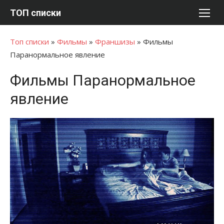
Перейти
ТОП списки
к
содержимому
Топ списки
»
Фильмы
»
Франшизы
»
Фильмы
Паранормальное явление
Фильмы Паранормальное
явление