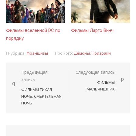
Фильмы вселенной DC по
Фильмы Ларго Винч
порядку
Рубрика:
Франшизы
Про кого:
Демоны
,
Призраки
Предыдущая
Следующая запись
Навигация
запись
ФИЛЬМЫ
по
МАЛЬЧИШНИК
ФИЛЬМЫ ТИХАЯ
записям
НОЧЬ, СМЕРТЕЛЬНАЯ
НОЧЬ