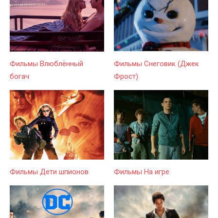
Фильмы Влюблённый
Фильмы Снеговик (Джек
богач
Фрост)
Фильмы Дети шпионов
Фильмы На игре