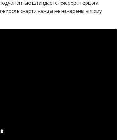
й подчиненные штандартенфюрера Герцога
аже после смерти немцы не намерены никому