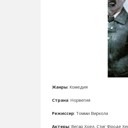
Жанры
: Комедия
Страна
: Норвегия
Режиссер
: Томми Виркола
Актеры
: Вегар Хоел, Стиг Фроде Х