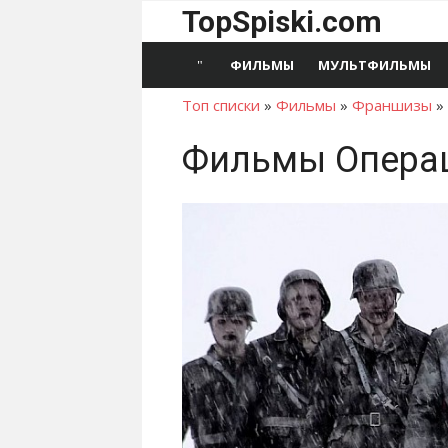
Перейти
TopSpiski.com
к
содержимому
ФИЛЬМЫ
МУЛЬТФИЛЬМЫ
Топ списки
»
Фильмы
»
Франшизы
»
Фильмы Операц