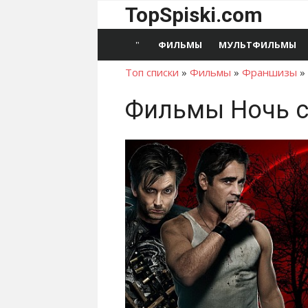
Перейти
TopSpiski.com
к
содержимому
ФИЛЬМЫ
МУЛЬТФИЛЬМЫ
Топ списки
»
Фильмы
»
Франшизы
»
Фильмы Ночь с