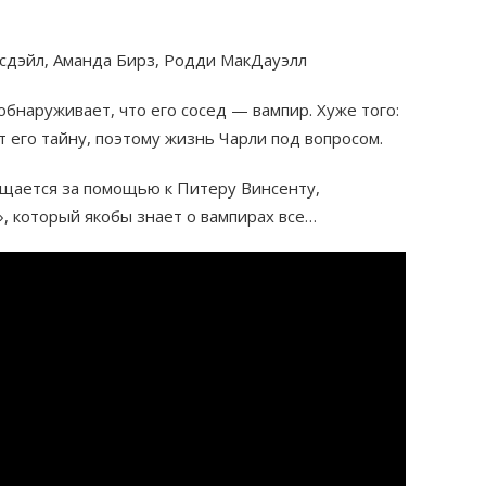
гсдэйл, Аманда Бирз, Родди МакДауэлл
обнаруживает, что его сосед — вампир. Хуже того:
ет его тайну, поэтому жизнь Чарли под вопросом.
щается за помощью к Питеру Винсенту,
, который якобы знает о вампирах все…