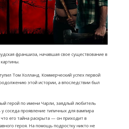
вудская франшиза, начавшая свое существование в
 картины.
упил Том Холланд. Коммерческий успех первой
родолжению этой истории, а впоследствии был
вный герой по имени Чарли, заядлый любитель
ь у соседа проявление типичных для вампира
 что его тайна раскрыта — он приходит в
вного героя. На помощь подростку никто не