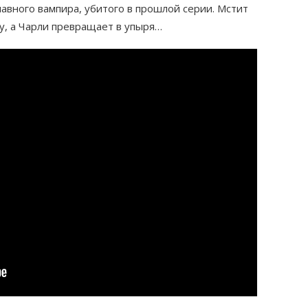
лавного вампира, убитого в прошлой серии. Мстит
у, а Чарли превращает в упыря…