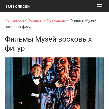
Перейти
ТОП списки
к
содержимому
Топ списки
»
Фильмы
»
Франшизы
»
Фильмы Музей
восковых фигур
Фильмы Музей восковых
фигур