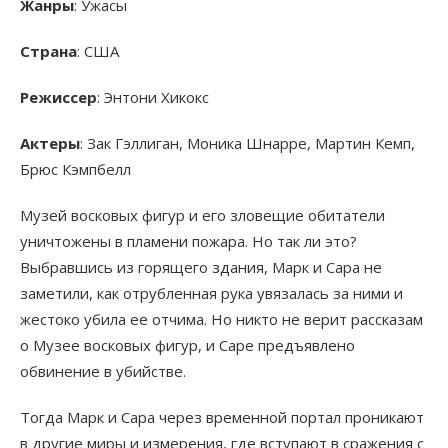
Жанры
: Ужасы
Страна
: США
Режиссер
: Энтони Хикокс
Актеры
: Зак Гэллиган, Моника Шнарре, Мартин Кемп,
Брюс Кэмпбелл
Музей восковых фигур и его зловещие обитатели
уничтожены в пламени пожара. Но так ли это?
Выбравшись из горящего здания, Марк и Сара не
заметили, как отрубленная рука увязалась за ними и
жестоко убила ее отчима. Но никто не верит рассказам
о Музее восковых фигур, и Саре предъявлено
обвинение в убийстве.
Тогда Марк и Сара через временной портал проникают
в другие миры и измерения, где вступают в сражения с