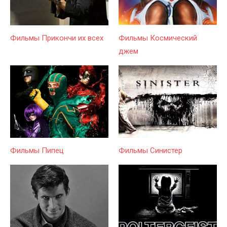
Фильмы Прикончи их всех
Фильмы Космический
джем
Фильмы Пипец
Фильмы Синистер