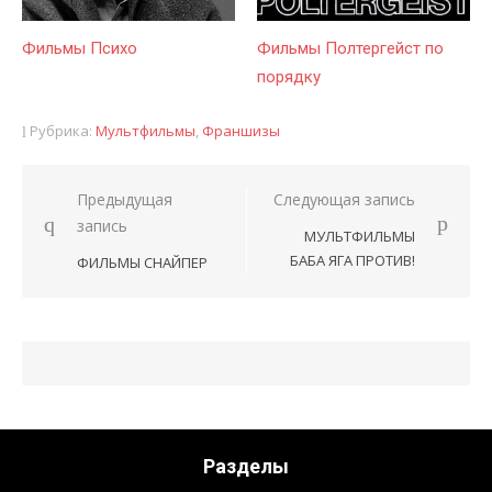
Фильмы Психо
Фильмы Полтергейст по
порядку
Рубрика:
Мультфильмы
,
Франшизы
Предыдущая
Следующая запись
Навигация
запись
МУЛЬТФИЛЬМЫ
по
БАБА ЯГА ПРОТИВ!
ФИЛЬМЫ СНАЙПЕР
записям
Разделы