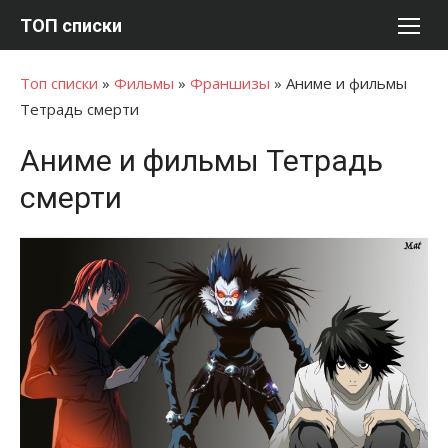
Перейти
ТОП списки
к
содержимому
Топ списки
»
Фильмы
»
Франшизы
»
Аниме и фильмы
Тетрадь смерти
Аниме и фильмы Тетрадь
смерти