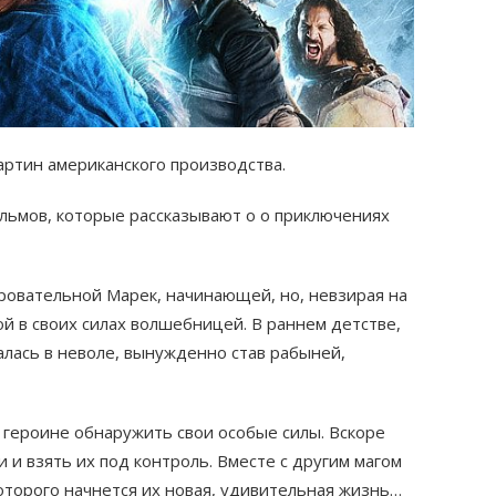
артин американского производства.
льмов, которые рассказывают о о приключениях
ровательной Марек, начинающей, но, невзирая на
ой в своих силах волшебницей. В раннем детстве,
алась в неволе, вынужденно став рабыней,
 героине обнаружить свои особые силы. Вскоре
и и взять их под контроль. Вместе с другим магом
оторого начнется их новая, удивительная жизнь…