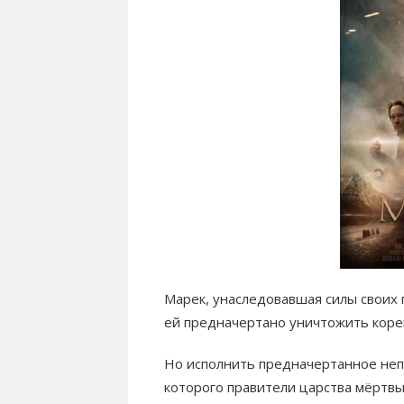
Марек, унаследовавшая силы своих 
ей предначертано уничтожить корен
Но исполнить предначертанное непр
которого правители царства мёртвы