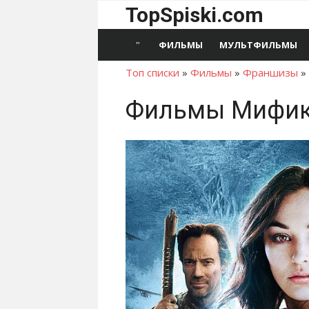
Перейти
TopSpiski.com
к
содержимому
ФИЛЬМЫ
МУЛЬТФИЛЬМЫ
Топ списки
»
Фильмы
»
Франшизы
»
Фильмы Мифи