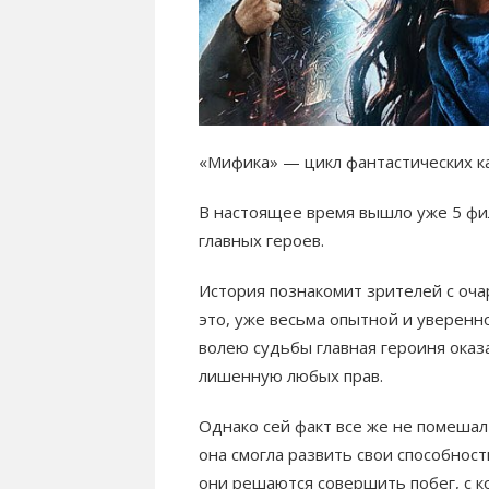
«Мифика» — цикл фантастических к
В настоящее время вышло уже 5 фи
главных героев.
История познакомит зрителей с оча
это, уже весьма опытной и уверенн
волею судьбы главная героиня оказ
лишенную любых прав.
Однако сей факт все же не помешал
она смогла развить свои способност
они решаются совершить побег, с к