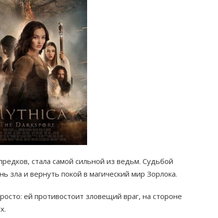
предков, стала самой сильной из ведьм. Судьбой
ь зла и вернуть покой в магический мир Зорлока.
осто: ей противостоит зловещий враг, на стороне
х.