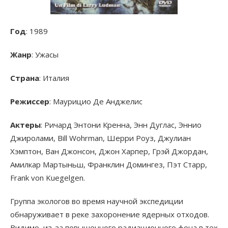
Год
: 1989
Жанр
: Ужасы
Страна
: Италия
Режиссер
: Маурицио Де Анджелис
Актеры
: Ричард Энтони Кренна, Энн Дуглас, Эннио
Джиролами, Bill Wohrman, Шерри Роуз, Джулиан
Хэмптон, Ван Джонсон, Джон Харпер, Грэй Джордан,
Амилкар Мартыньш, Франклин Домингез, Пэт Старр,
Frank von Kuegelgen.
Группа экологов во время научной экспедиции
обнаруживает в реке захоронение ядерных отходов.
Видимо, из-за повышенного радиационного фона в тех