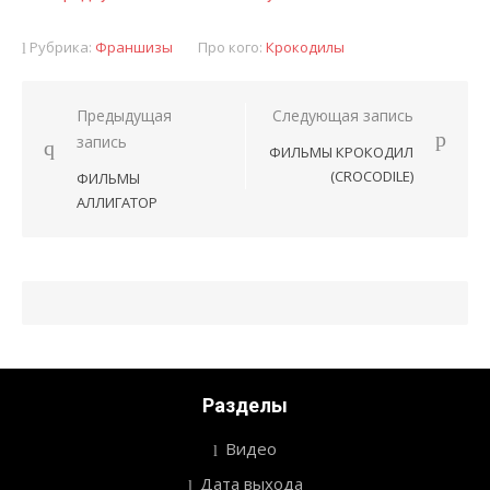
Рубрика:
Франшизы
Про кого:
Крокодилы
Предыдущая
Следующая запись
Навигация
запись
ФИЛЬМЫ КРОКОДИЛ
по
(CROCODILE)
ФИЛЬМЫ
записям
АЛЛИГАТОР
Разделы
Видео
Дата выхода