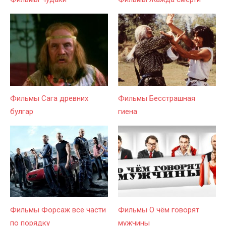
Фильмы Сага древних
Фильмы Бесстрашная
булгар
гиена
Фильмы Форсаж все части
Фильмы О чём говорят
по порядку
мужчины