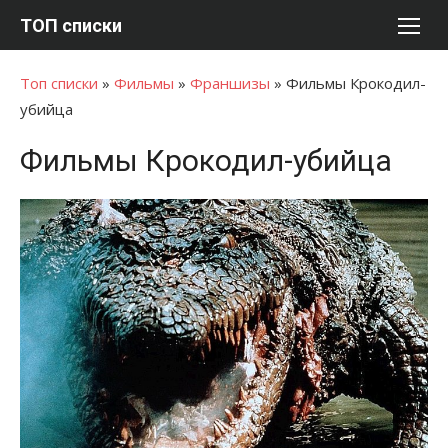
Перейти
ТОП списки
к
содержимому
Топ списки
»
Фильмы
»
Франшизы
»
Фильмы Крокодил-
убийца
Фильмы Крокодил-убийца