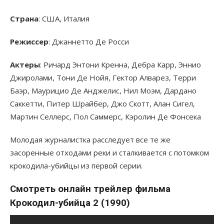
Страна
: США, Италия
Режиссер
: Джаннетто Де Росси
Актеры
: Ричард Энтони Кренна, Дебра Карр, Эннио
Джиролами, Тони Де Нойя, Гектор Алварез, Терри
Баэр, Маурицио Де Анджелис, Нил Моэм, Дардано
Саккетти, Питер Шрайбер, Джо Скотт, Алан Сигел,
Мартин Селлерс, Пол Саммерс, Кэролин Де Фонсека
Молодая журналистка расследует все те же
засоренные отходами реки и сталкивается с потомком
крокодила-убийцы из первой серии.
Смотреть онлайн трейлер фильма
Крокодил-убийца 2 (1990)