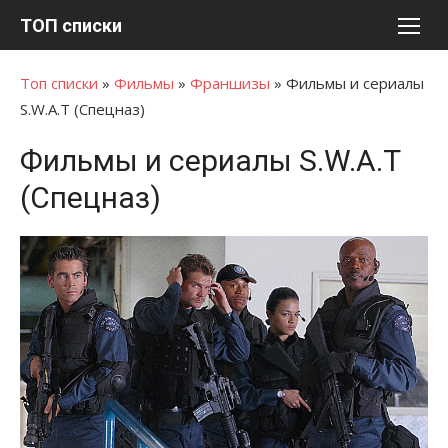
Перейти
ТОП списки
к
содержимому
Топ списки
»
Фильмы
»
Франшизы
»
Фильмы и сериалы
S.W.A.T (Спецназ)
Фильмы и сериалы S.W.A.T
(Спецназ)