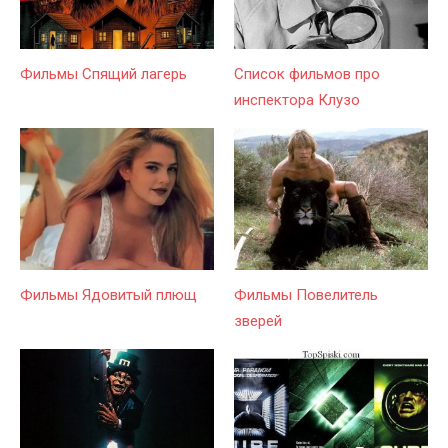
Фильмы Спящий лагерь
Список фильмов про
инспектора Клузо
Фильмы Ядовитый плющ
Фильмы Повелитель
зверей