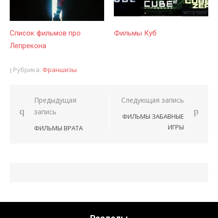
Список фильмов про
Фильмы Куб
Лепрекона
Рубрика:
Франшизы
Предыдущая
Следующая запись
Навигация
запись
ФИЛЬМЫ ЗАБАВНЫЕ
по
ИГРЫ
ФИЛЬМЫ ВРАТА
записям