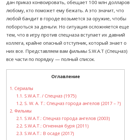
дан приказ конвоировать, обещает 100 млн долларов
любому, кто поможет ему бежать. А это значит, что
любой бандит в городе возьмется за оружие, чтобы
побороться за деньги. Но ситуация осложняется еще
тем, что в игру против спецназа вступает их давний
коллега, крайне опасный отступник, который знает о
них все. Представляем вам фильмы S.W.A.T (Спецназ)
все части по порядку — полный список.
Оглавление
1.
Сериалы
1.1.
S.W.A.T. / Спецназ (1975)
1.2.
S. W. A. T.: Спецназ города ангелов (2017 – ?)
2.
Фильмы
2.1.
S.W.A.T.: Спецназ города ангелов (2003)
2.2.
S.W.A.T.: Огненная буря (2011)
2.3.
S.W.A.T.: В осаде (2017)