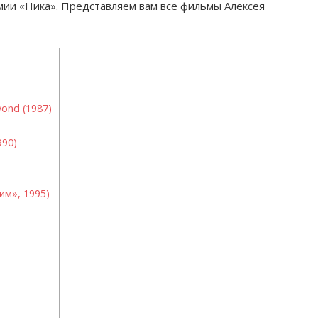
мии «Ника». Представляем вам все фильмы Алексея
yond (1987)
990)
м», 1995)