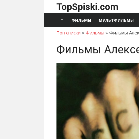
Перейти
TopSpiski.com
к
содержимому
ФИЛЬМЫ
МУЛЬТФИЛЬМЫ
Топ списки
»
Фильмы
»
Фильмы Алек
Фильмы Алексе