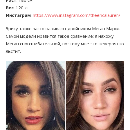
Рост
: 180 см
Вес
: 120 кг
Инстаграм
:
https://www.instagram.com/theericalauren/
Эрику также часто называют двойником Меган Маркл.
Самой модели нравится такое сравнение: я нахожу
Меган сногсшибательной, поэтому мне это невероятно
льстит.