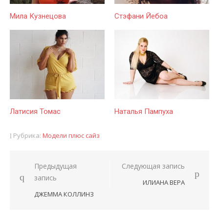
Мила Кузнецова
Стэфани Йебоа
Латисия Томас
Наталья Пампуха
Рубрика:
Модели плюс сайз
Предыдущая
Следующая запись
Навигация
запись
ИЛИАНА ВЕРА
по
ДЖЕММА КОЛЛИНЗ
записям