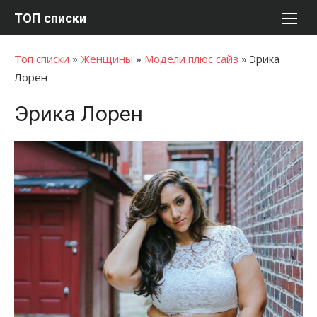
Перейти
ТОП списки
к
содержимому
Топ списки
»
Женщины
»
Модели плюс сайз
»
Эрика
Лорен
Эрика Лорен