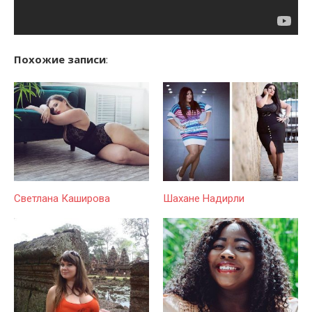
Похожие записи
:
Светлана Каширова
Шахане Надирли