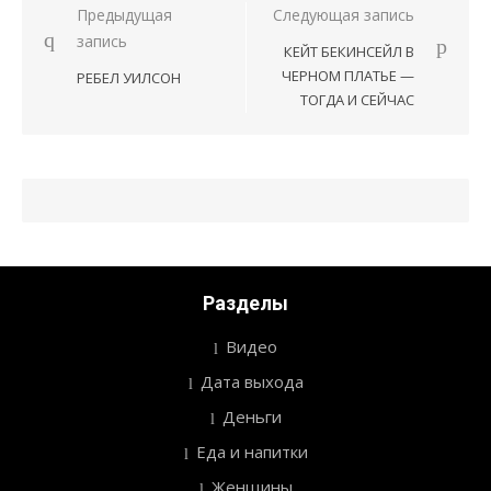
Предыдущая
Следующая запись
Навигация
запись
КЕЙТ БЕКИНСЕЙЛ В
по
ЧЕРНОМ ПЛАТЬЕ —
РЕБЕЛ УИЛСОН
записям
ТОГДА И СЕЙЧАС
Разделы
Видео
Дата выхода
Деньги
Еда и напитки
Женщины