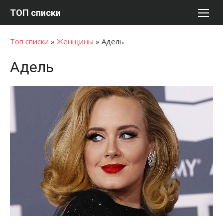
Перейти
ТОП списки
к
содержимому
Топ списки
»
Женщины
»
Адель
Адель