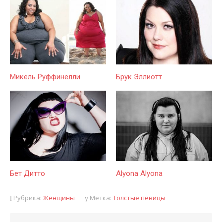
Микель Руффинелли
Брук Эллиотт
Бет Дитто
Alyona Alyona
Рубрика:
Женщины
Метка:
Толстые певицы