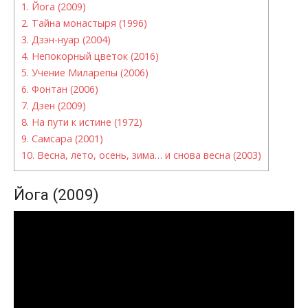
1.
Йога (2009)
2.
Тайна монастыря (1996)
3.
Дзэн-нуар (2004)
4.
Непокорный цветок (2016)
5.
Учение Миларепы (2006)
6.
Фонтан (2006)
7.
Дзен (2009)
8.
На пути к истине (1972)
9.
Самсара (2001)
10.
Весна, лето, осень, зима… и снова весна (2003)
Йога (2009)