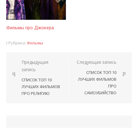
Фильмы про Джокера
Рубрика:
Фильмы
Предыдущая
Следующая запись
Навигация
запись
СПИСОК ТОП 10
по
ЛУЧШИХ ФИЛЬМОВ
СПИСОК ТОП 10
записям
ПРО
ЛУЧШИХ ФИЛЬМОВ
САМОУБИЙСТВО
ПРО РЕЛИГИЮ