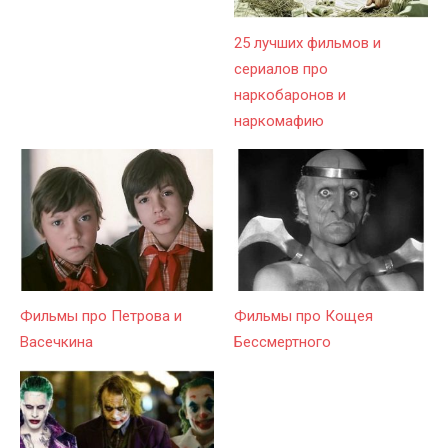
25 лучших фильмов и
сериалов про
наркобаронов и
наркомафию
Фильмы про Петрова и
Фильмы про Кощея
Васечкина
Бессмертного