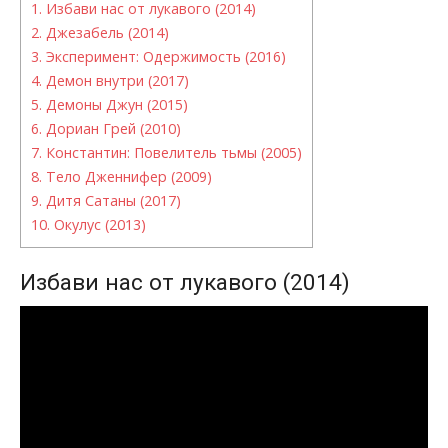
1.
Избави нас от лукавого (2014)
2.
Джезабель (2014)
3.
Эксперимент: Одержимость (2016)
4.
Демон внутри (2017)
5.
Демоны Джун (2015)
6.
Дориан Грей (2010)
7.
Константин: Повелитель тьмы (2005)
8.
Тело Дженнифер (2009)
9.
Дитя Сатаны (2017)
10.
Окулус (2013)
Избави нас от лукавого (2014)