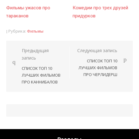
Фильмы ужасов про
Комедии про трех друзей
тараканов
придурков
Рубрика:
Фильмы
Предыдущая
Следующая запись
Навигация
запись
СПИСОК ТОП 10
по
ЛУЧШИХ ФИЛЬМОВ
СПИСОК ТОП 10
записям
ПРО ЧЕРЛИДЕРШ
ЛУЧШИХ ФИЛЬМОВ
ПРО КАННИБАЛОВ