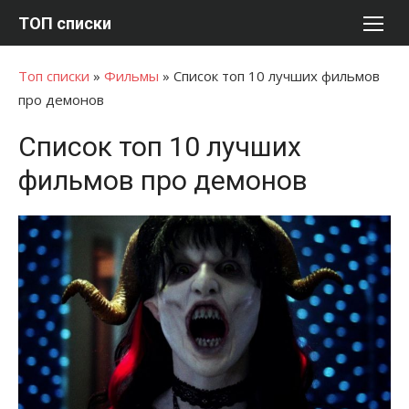
Перейти
ТОП списки
к
содержимому
Топ списки
»
Фильмы
»
Список топ 10 лучших фильмов
про демонов
Список топ 10 лучших
фильмов про демонов