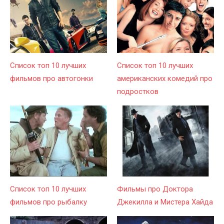
Список топ 10 лучших
Список топ 10 лучших
фильмов про автогонки
американских комедий про
подростков
Список топ 10 лучших
Фильмы про Доктора
фильмов про рыбалку
Джекилла и Мистера Хайда