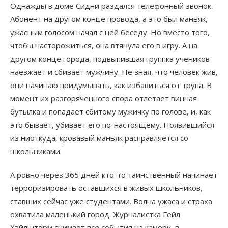
Однажды в доме Сидни раздался телефонный звонок.
Абонент на другом конце провода, а это был маньяк,
ужасным голосом начал с ней беседу. Но вместо того,
чтобы насторожиться, она втянула его в игру. А на
другом конце города, подвыпившая группка учеников
наезжает и сбивает мужчину. Не зная, что человек жив,
они начинаю придумывать, как избавиться от трупа. В
момент их разгоряченного спора отлетает винная
бутылка и попадает сбитому мужичку по голове, и, как
это бывает, убивает его по-настоящему. Появившийся
из ниоткуда, кровавый маньяк расправляется со
школьниками.
А ровно через 365 дней кто-то таинственный начинает
терроризировать оставшихся в живых школьников,
ставших сейчас уже студентами. Волна ужаса и страха
охватила маленький город. Журналистка Гейл
Хэйлшторм снимает все события на камеру, в