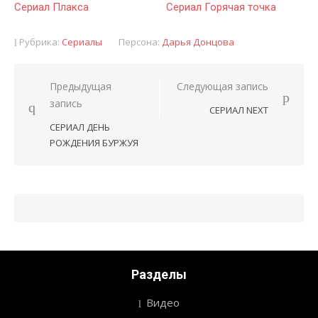
Сериал Плакса
Сериал Горячая точка
Рубрика:
Сериалы
Персона:
Дарья Донцова
Предыдущая
Следующая запись
Навигация
запись
СЕРИАЛ NEXT
по
СЕРИАЛ ДЕНЬ
записям
РОЖДЕНИЯ БУРЖУЯ
Разделы
Видео