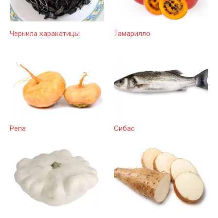
Чернила каракатицы
Тамарилло
Репа
Сибас