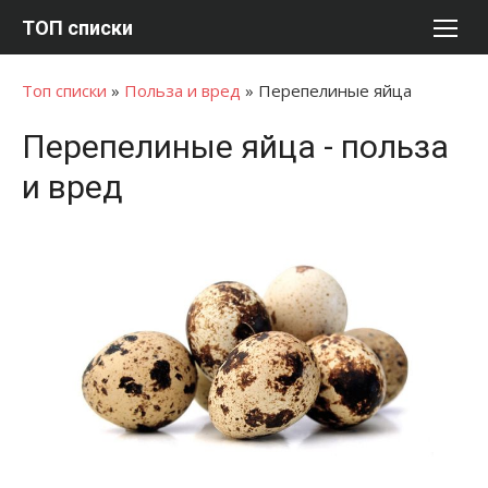
Перейти
ТОП списки
к
содержимому
Топ списки
»
Польза и вред
»
Перепелиные яйца
Перепелиные яйца - польза
и вред