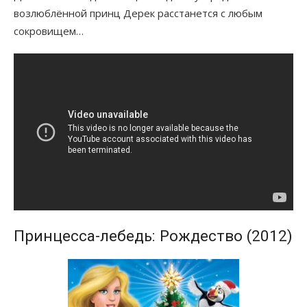
возлюблённой принц Дерек расстанется с любым
сокровищем…
Принцесса-лебедь: Рождество (2012)