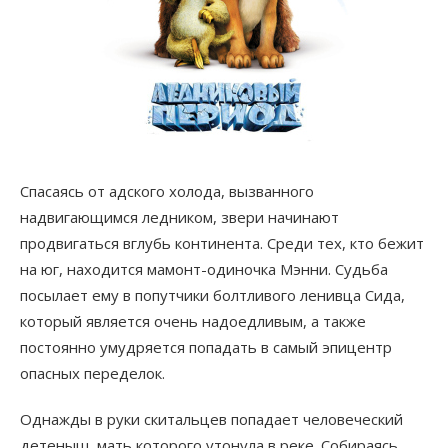
Спасаясь от адского холода, вызванного
надвигающимся ледником, звери начинают
продвигаться вглубь континента. Среди тех, кто бежит
на юг, находится мамонт-одиночка Мэнни. Судьба
посылает ему в попутчики болтливого ленивца Сида,
который является очень надоедливым, а также
постоянно умудряется попадать в самый эпицентр
опасных переделок.
Однажды в руки скитальцев попадает человеческий
детеныш, мать которого утонула в реке. Собираясь