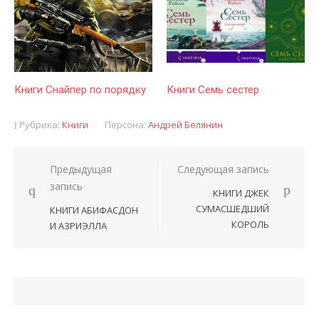
Книги Снайпер по порядку
Книги Семь сестер
Рубрика:
Книги
Персона:
Андрей Белянин
Предыдущая
Следующая запись
Навигация
запись
КНИГИ ДЖЕК
по
СУМАСШЕДШИЙ
КНИГИ АБИФАСДОН
записям
КОРОЛЬ
И АЗРИЭЛЛА