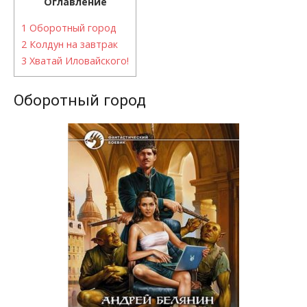
Оглавление
1
Оборотный город
2
Колдун на завтрак
3
Хватай Иловайского!
Оборотный город