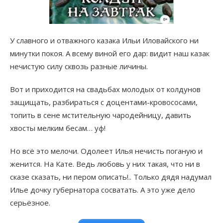
У славного и отважного казака Ильи Иловайского ни
минутки покоя. А всему виной его дар: видит наш казак
нечистую силу сквозь разные личины.
Вот и приходится на свадьбах молодых от колдунов
защищать, разбираться с доцентами-кровососами,
топить в сене мстительную чародейницу, давить
хвосты мелким бесам… уф!
Но всё это мелочи. Одолеет Илья нечисть поганую и
женится. На Кате. Ведь любовь у них такая, что ни в
сказе сказать, ни пером описать!.. Только дядя надумал
Илье дочку губернатора сосватать. А это уже дело
серьёзное.