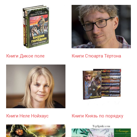
Книги Дикое поле
Книги Стюарта Тёртона
Книги Неле Нойхаус
Книги Князь по порядку