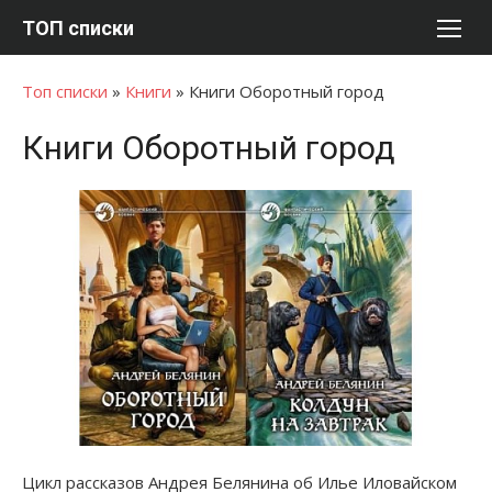
Перейти
ТОП списки
к
содержимому
Топ списки
»
Книги
»
Книги Оборотный город
Книги Оборотный город
Цикл рассказов Андрея Белянина об Илье Иловайском