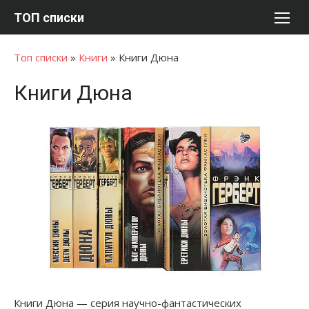
Перейти
ТОП списки
к
содержимому
Топ списки
»
Книги
»
Книги Дюна
Книги Дюна
Книги Дюна — серия научно-фантастических