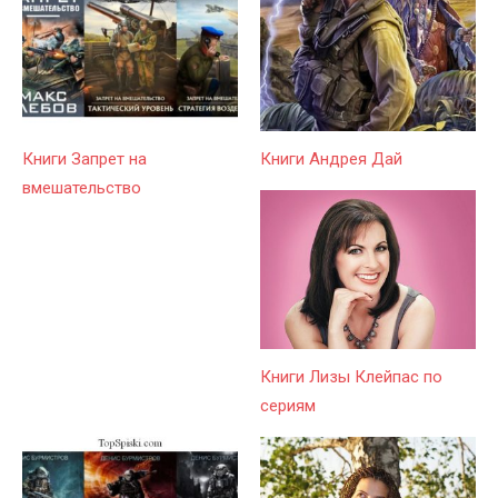
Книги Запрет на
Книги Андрея Дай
вмешательство
Книги Лизы Клейпас по
сериям