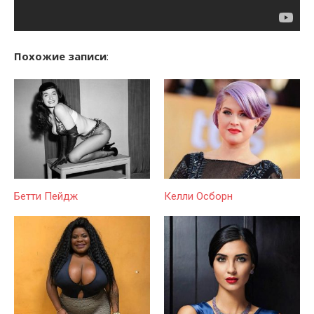
Похожие записи
:
Бетти Пейдж
Келли Осборн