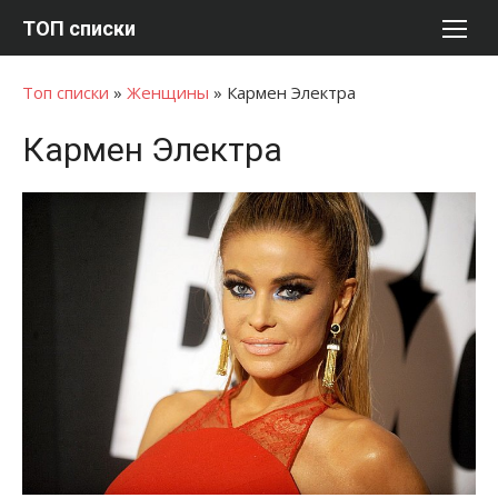
Перейти
ТОП списки
к
содержимому
Топ списки
»
Женщины
»
Кармен Электра
Кармен Электра