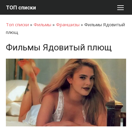
Перейти
ТОП списки
к
содержимому
Топ списки
»
Фильмы
»
Франшизы
»
Фильмы Ядовитый
плющ
Фильмы Ядовитый плющ