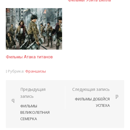
Фильмы Убить Билла
Фильмы Атака титанов
Рубрика:
Франшизы
Предыдущая
Следующая запись
Навигация
запись
ФИЛЬМЫ ДОБЕЙСЯ
по
УСПЕХА
ФИЛЬМЫ
записям
ВЕЛИКОЛЕПНАЯ
СЕМЕРКА