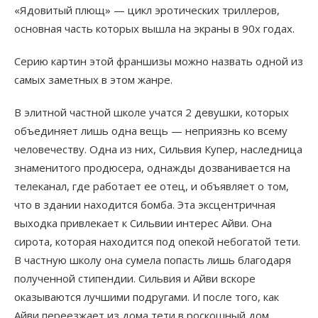
«Ядовитый плющ» — цикл эротических триллеров,
основная часть которых вышла на экраны в 90х годах.
Серию картин этой франшизы можно назвать одной из
самых заметных в этом жанре.
В элитной частной школе учатся 2 девушки, которых
объединяет лишь одна вещь — неприязнь ко всему
человечеству. Одна из них, Сильвия Купер, наследница
знаменитого продюсера, однажды дозванивается на
телеканал, где работает ее отец, и объявляет о том,
что в здании находится бомба. Эта эксцентричная
выходка привлекает к Сильвии интерес Айви. Она
сирота, которая находится под опекой небогатой тети.
В частную школу она сумела попасть лишь благодаря
полученной стипендии. Сильвия и Айви вскоре
оказываются лучшими подругами. И после того, как
Айви переезжает из дома тети в роскошный дом