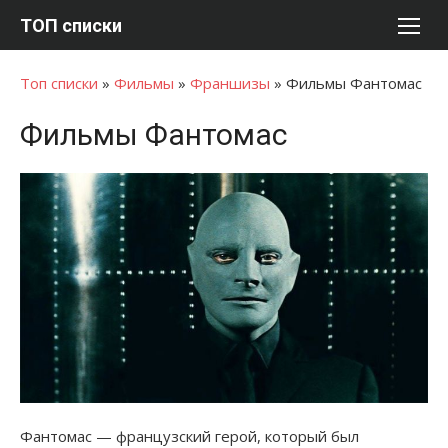
Перейти
ТОП списки
к
содержимому
Топ списки
»
Фильмы
»
Франшизы
»
Фильмы Фантомас
Фильмы Фантомас
Фантомас — французский герой, который был