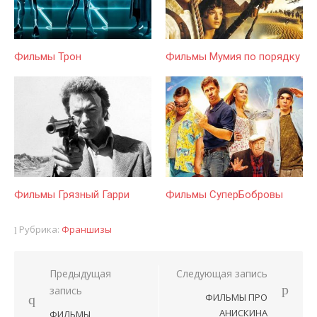
Фильмы Трон
Фильмы Мумия по порядку
Фильмы Грязный Гарри
Фильмы СуперБобровы
Рубрика:
Франшизы
Предыдущая
Следующая запись
Навигация
запись
ФИЛЬМЫ ПРО
по
АНИСКИНА
ФИЛЬМЫ