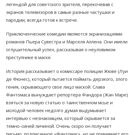
легендой для советского зрителя, перекочевав с
экранов телевизоров в самые разные частушки и
пародии, всегда готов к встрече.
Приключенческие комедии являются экранизациями
романов Пьера Сувестра и Марселя Аллена. Они имели
оглушительный успех, рассказывая о неуловимом
преступнике в маске.
История рассказывает о комиссаре полиции Жюве (Луи
де Фюнес), который пытается поймать дерзкого, злого
гения, скрывающего свое лицо маской. Слава
Фантомаса вынуждает репортера Фандора (Жан Маре)
взяться за новую статью о таинственном мсье и
молодой человек недолго думая выдумывает
интервью с незнакомцем, который скрывается за
темно-синей личиной. Очень скоро он получает
письмо, подписанное «Фантомас», но не принимает его