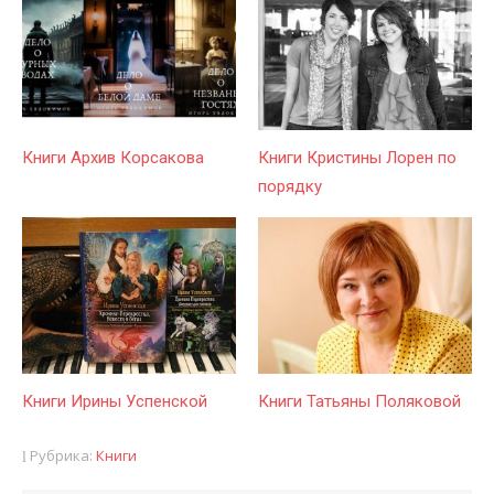
Книги Архив Корсакова
Книги Кристины Лорен по
порядку
Книги Ирины Успенской
Книги Татьяны Поляковой
Рубрика:
Книги