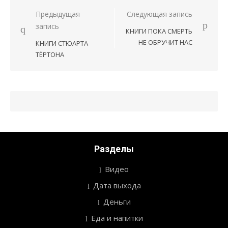
Предыдущая
Следующая запись
Навигация
запись
КНИГИ ПОКА СМЕРТЬ
по
НЕ ОБРУЧИТ НАС
КНИГИ СТЮАРТА
записям
ТЁРТОНА
Разделы
Видео
Дата выхода
Деньги
Еда и напитки