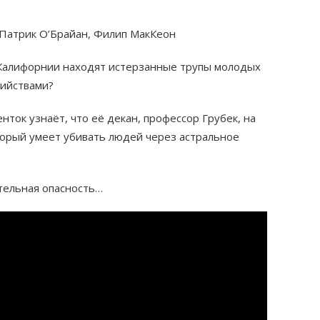
, Патрик О’Брайан, Филип МакКеон
 Калифорнии находят истерзанные трупы молодых
бийствами?
ток узнаёт, что её декан, профессор Грубек, на
торый умеет убивать людей через астральное
тельная опасность…