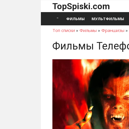
Перейти
TopSpiski.com
к
содержимому
ФИЛЬМЫ
МУЛЬТФИЛЬМЫ
Топ списки
»
Фильмы
»
Франшизы
»
Фильмы Телеф