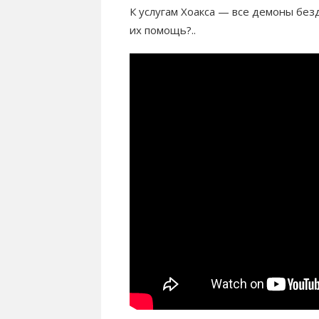
К услугам Хоакса — все демоны без
их помощь?..