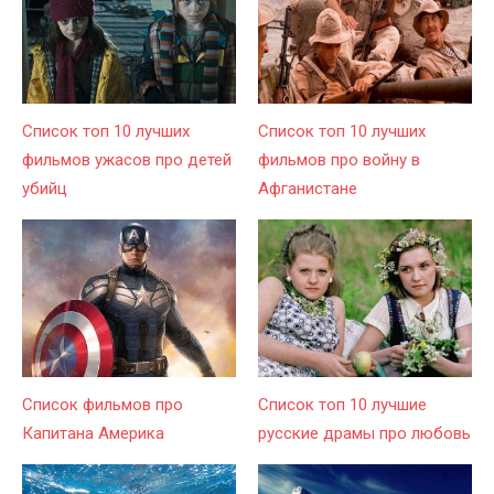
Список топ 10 лучших
Список топ 10 лучших
фильмов ужасов про детей
фильмов про войну в
убийц
Афганистане
Список фильмов про
Список топ 10 лучшие
Капитана Америка
русские драмы про любовь