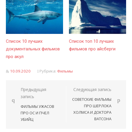
Список 10 лучших
Список топ 10 лучших
документальных фильмов
фильмов про айсберги
про акул
Опубликовано
10.09.2020
Рубрика:
Фильмы
Предыдущая
Следующая запись
Навигация
запись
СОВЕТСКИЕ ФИЛЬМЫ
по
ПРО ШЕРЛОКА
ФИЛЬМЫ УЖАСОВ
записям
ХОЛМСА И ДОКТОРА
ПРО ОС И ПЧЕЛ
ВАТСОНА
УБИЙЦ