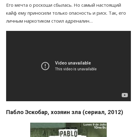
Его мечта о роскоши сбылась. Но самый настоящий
кайф ему приносили только опасность и риск. Так, его
личным наркотиком стоил адреналин…
Пабло Эскобар, хозяин зла (сериал, 2012)