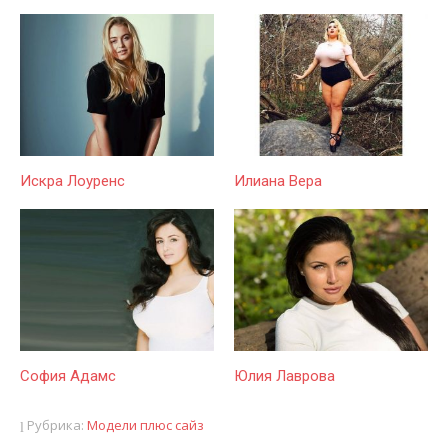
Искра Лоуренс
Илиана Вера
София Адамс
Юлия Лаврова
Рубрика:
Модели плюс сайз