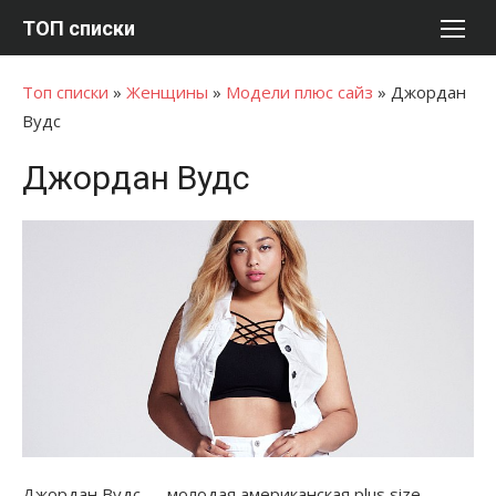
Перейти
ТОП списки
к
содержимому
Топ списки
»
Женщины
»
Модели плюс сайз
»
Джордан
Вудс
Джордан Вудс
Джордан Вудс — молодая американская plus size