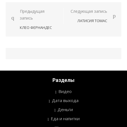
Предыдущая
Следующая запись
Навигация
запись
ЛАТИСИЯ ТОМАС
по
КЛЕО ФЕРНАНДЕС
записям
Разделы
Видео
Дата выхода
Деньги
Еда и напитки