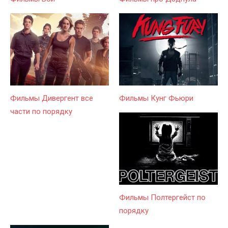
Фильмы Дивергент все
Фильмы Кунг Фьюри
части по порядку
Фильмы Полтергейст по
порядку