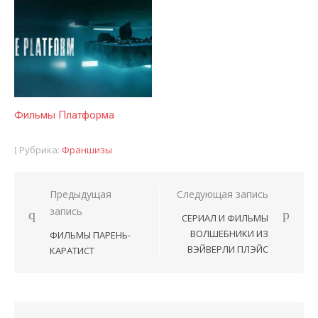
Фильмы Платформа
Рубрика:
Франшизы
Предыдущая
Следующая запись
Навигация
запись
СЕРИАЛ И ФИЛЬМЫ
по
ВОЛШЕБНИКИ ИЗ
ФИЛЬМЫ ПАРЕНЬ-
записям
ВЭЙВЕРЛИ ПЛЭЙС
КАРАТИСТ