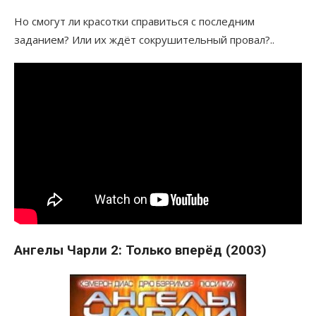
Но смогут ли красотки справиться с последним
заданием? Или их ждёт сокрушительный провал?..
Ангелы Чарли 2: Только вперёд (2003)