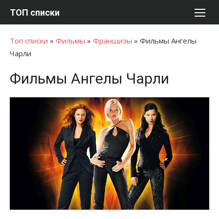
Перейти
ТОП списки
к
содержимому
Топ списки
»
Фильмы
»
Франшизы
»
Фильмы Ангелы
Чарли
Фильмы Ангелы Чарли